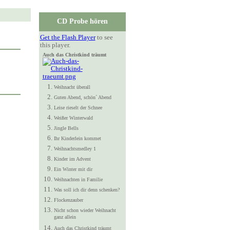
CD Probe hören
Get the Flash Player
to see
this player.
Auch das Christkind träumt
Weihnacht überall
Guten Abend, schön´ Abend
Leise rieselt der Schnee
Weißer Winterwald
Jingle Bells
Ihr Kinderlein kommet
Weihnachtsmedley 1
Kinder im Advent
Ein Winter mit dir
Weihnachten in Familie
Was soll ich dir denn schenken?
Flockenzauber
Nicht schon wieder Weihnacht
ganz allein
Auch das Christkind träumt