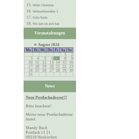
White Christmas
Weihnachtsmedley 2
Stille Nacht
Wie lieb ich dich hab
Veranstaltungen
«
»
August 2026
Mo
Di
Mi
Do
Fr
Sa
So
1
2
3
4
5
6
7
8
9
10
11
12
13
14
15
16
17
18
19
20
21
22
23
24
25
26
27
28
29
30
31
News
Neue Postfachadresse!!!
Bitte beachten!
Meine neue Postfachadresse
lautet:
Mandy Bach
Postfach 11 21
09218 Neukirchen