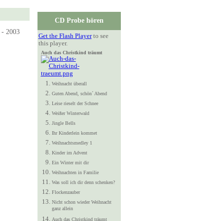
CD Probe hören
Get the Flash Player
to see
this player.
Auch das Christkind träumt
Weihnacht überall
Guten Abend, schön´ Abend
Leise rieselt der Schnee
Weißer Winterwald
Jingle Bells
Ihr Kinderlein kommet
Weihnachtsmedley 1
Kinder im Advent
Ein Winter mit dir
Weihnachten in Familie
Was soll ich dir denn schenken?
Flockenzauber
Nicht schon wieder Weihnacht
ganz allein
Auch das Christkind träumt