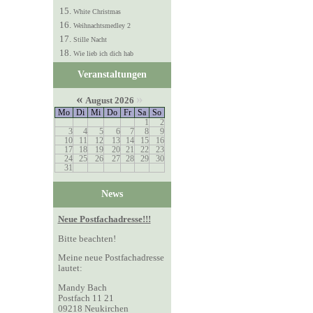
White Christmas
Weihnachtsmedley 2
Stille Nacht
Wie lieb ich dich hab
Veranstaltungen
«
»
August 2026
Mo
Di
Mi
Do
Fr
Sa
So
1
2
3
4
5
6
7
8
9
10
11
12
13
14
15
16
17
18
19
20
21
22
23
24
25
26
27
28
29
30
31
News
Neue Postfachadresse!!!
Bitte beachten!
Meine neue Postfachadresse
lautet:
Mandy Bach
Postfach 11 21
09218 Neukirchen